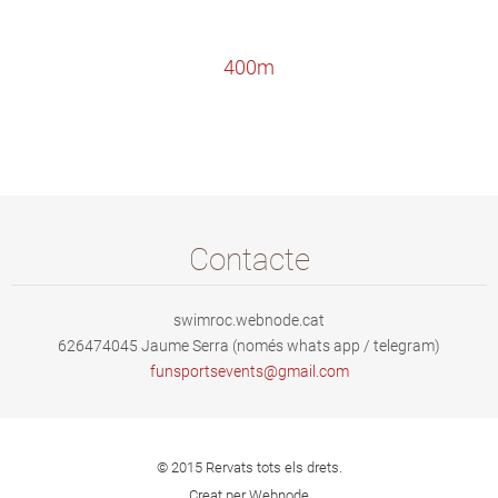
400m
Contacte
swimroc.webnode.cat
626474045 Jaume Serra (només whats app / telegram)
funsport
sevents@
gmail.co
m
© 2015 Rervats tots els drets.
Creat per Webnode